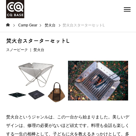
Camp Gear
焚火台
焚火台スターターセットL
焚火台スターターセットL
スノーピーク ｜
焚火台
焚火台というジャンルは、この一台から始まりました。美しいデ
ザインは、修理の必要がないほど頑丈です。料理も会話も楽しく
する一生の相棒として、子どもに火を教えるきっかけとして、多